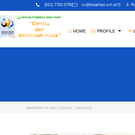
(021) 7782-5790
cs@binakheir.sch.id
Jl. 
HOME
PROFILE
BINAKHEIR ISLAMIC SCHOOL
>
INSIGHTS