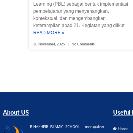
Learning (PBL) sebagai bentuk implementasi
pembelajaran yang menyenangkan,
kontekstual, dan mengembangkan
keterampilan abad 21. Kegiatan yang diikuti
READ MORE »
20 November, 2025
No Comments
About US
Useful 
BINAKHEIR ISLAMIC SCHOOL – merupakan
Home