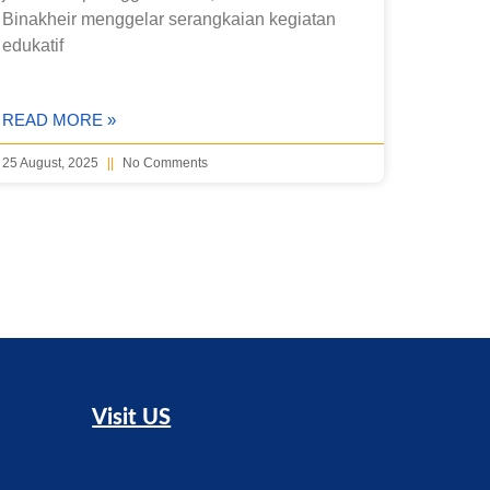
Binakheir menggelar serangkaian kegiatan
edukatif
READ MORE »
25 August, 2025
No Comments
Visit US