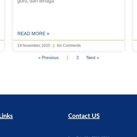
guru, dan tenaga
READ MORE »
19 November, 2025
No Comments
« Previous
1
2
Next »
Links
Contact US