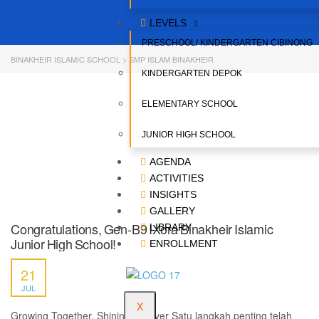
LEVELS
PRESCHOOL/ KINDERGARTEN CIBINONG
BINAKHEIR ISLAMIC SCHOOL
>
SMP ISLAM BINAKHEIR
KINDERGARTEN DEPOK
ELEMENTARY SCHOOL
JUNIOR HIGH SCHOOL
AGENDA
ACTIVITIES
INSIGHTS
GALLERY
Congratulations, Gen-B9 IXora Binakheir Islamic
LIBRARY
Junior High School!
ENROLLMENT
21
JUL
X
Growing Together, Shining Forever Satu langkah penting telah