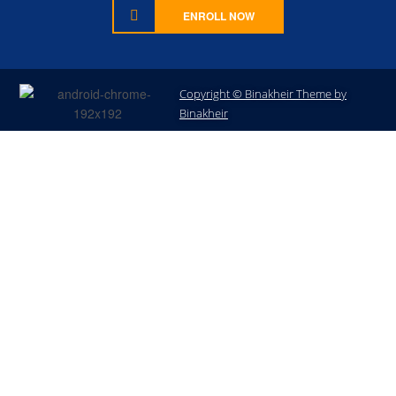
ENROLL NOW
Copyright © Binakheir Theme by
Sign In
Binakheir
The password must have a minimum of 8 characters of numbers and
letters, contain at least 1 capital letter