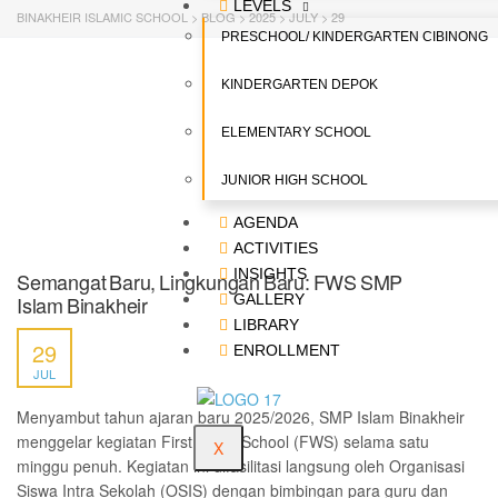
LEVELS
BINAKHEIR ISLAMIC SCHOOL
>
BLOG
>
2025
>
JULY
>
29
PRESCHOOL/ KINDERGARTEN CIBINONG
KINDERGARTEN DEPOK
ELEMENTARY SCHOOL
JUNIOR HIGH SCHOOL
AGENDA
ACTIVITIES
INSIGHTS
Semangat Baru, Lingkungan Baru: FWS SMP
Islam Binakheir
GALLERY
LIBRARY
29
ENROLLMENT
JUL
Menyambut tahun ajaran baru 2025/2026, SMP Islam Binakheir
menggelar kegiatan First Week School (FWS) selama satu
X
minggu penuh. Kegiatan ini difasilitasi langsung oleh Organisasi
Siswa Intra Sekolah (OSIS) dengan bimbingan para guru dan