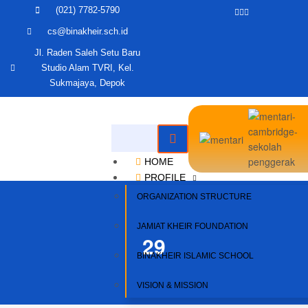
(021) 7782-5790
cs@binakheir.sch.id
Jl. Raden Saleh Setu Baru
Studio Alam TVRI, Kel.
Sukmajaya, Depok
HOME
PROFILE
ORGANIZATION STRUCTURE
JAMIAT KHEIR FOUNDATION
29
BINAKHEIR ISLAMIC SCHOOL
VISION & MISSION